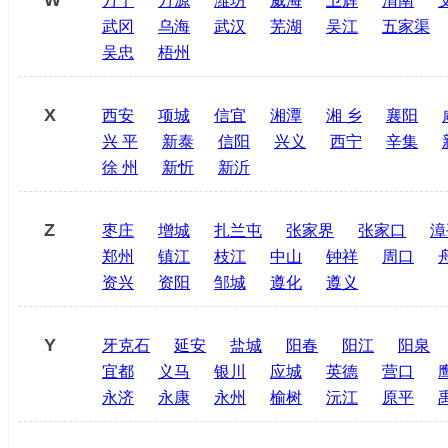
W
万宁
万源
潍坊
威海
卫辉
渭南
武冈
乌海
武汉
芜湖
吴江
五家渠
吴忠
梧州
X
西安
项城
信宜
湘潭
湘 乡
襄阳
兴 平
新泰
信阳
兴义
西宁
辛集
徐 州
新忻
新沂
Z
枣庄
增城
扎兰屯
张家界
张家口
漳
郑州
镇江
枝江
中山
钟祥
周口
资兴
资阳
邹城
遵化
遵义
Y
牙克石
延安
盐城
阳春
阳江
阳泉
宜都
义马
银川
应城
英德
营口
永济
永康
永州
榆树
沅江
原平