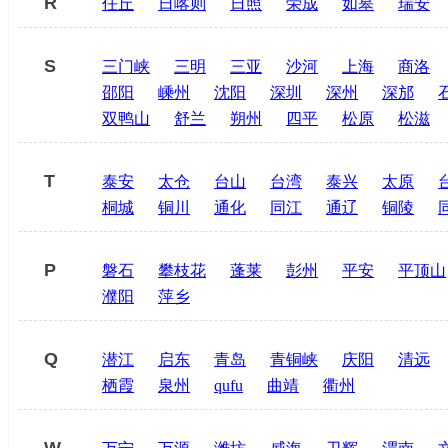
R
任丘
日喀则
日照
荣成
如皋
瑞安
S
三门峡
三明
三亚
沙河
上海
商洛
邵阳
嵊州
沈阳
深圳
深州
深邡
双鸭山
舒兰
朔州
四平
松原
松滋
T
泰安
太仓
台山
台湾
泰兴
太原
桐城
铜川
通化
同江
通辽
铜陵
P
磐石
攀枝花
蓬莱
彭州
平安
平顶山
濮阳
萍乡
Q
潜江
启东
青岛
青铜峡
庆阳
清远
栖霞
泉州
qufu
曲靖
衢州