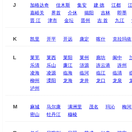
J
加格达奇
佳木斯
集安
建 德
江都
嘉峪关
界首
介休
揭阳
吉林
即墨
晋 江
津市
金坛
晋州
吉 首
九江
K
凯里
开平
开远
康定
喀什
克拉玛依
L
莱芜
莱西
莱阳
莱州
廊坊
阆中
乐清
乐山
廉江
涟源
连云港
连州
凌海
凌源
临海
临河
临江
临清
柳州
溧阳
龙海
龙井
龙口
龙泉
泸州
M
麻城
马尔康
满洲里
茂名
玛沁
梅河
密山
牡丹江
穆棱