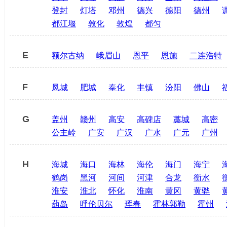
登封
灯塔
邓州
德兴
德阳
德州
都江堰
敦化
敦煌
都匀
E
额尔古纳
峨眉山
恩平
恩施
二连浩特
F
凤城
肥城
奉化
丰镇
汾阳
佛山
G
盖州
赣州
高安
高碑店
藁城
高密
公主岭
广安
广汉
广水
广元
广州
H
海城
海口
海林
海伦
海门
海宁
鹤岗
黑河
河间
河津
合龙
衡水
淮安
淮北
怀化
淮南
黄冈
黄骅
葫岛
呼伦贝尔
珲春
霍林郭勒
霍州