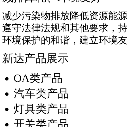
减少污染物排放降低资源能
遵守法律法规和其他要求，
环境保护的和谐，建立环境
新达产品展示
OA类产品
汽车类产品
灯具类产品
开关类产品