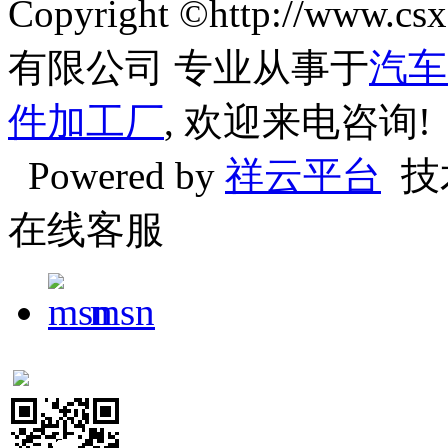
Copyright ©http://w
有限公司 专业从事于
汽车
件加工厂
, 欢迎来电咨询!
Powered by
祥云平台
技
在线客服
msn