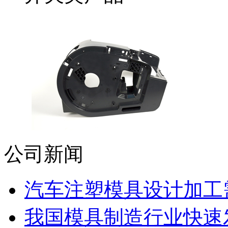
公司新闻
汽车注塑模具设计加工需
我国模具制造行业快速发展