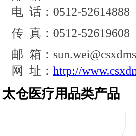
电 话：0512-52614888
传 真：0512-52619608
邮 箱：sun.wei@csxdms
网 址：
http://www.csxd
太仓医疗用品类产品