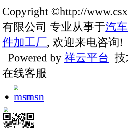
Copyright ©http://w
有限公司 专业从事于
汽车
件加工厂
, 欢迎来电咨询!
Powered by
祥云平台
技
在线客服
msn