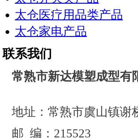
太仓医疗用品类产品
太仓家电产品
联系我们
常熟市新达模塑成型有
地址：常熟市虞山镇谢
邮 编：215523