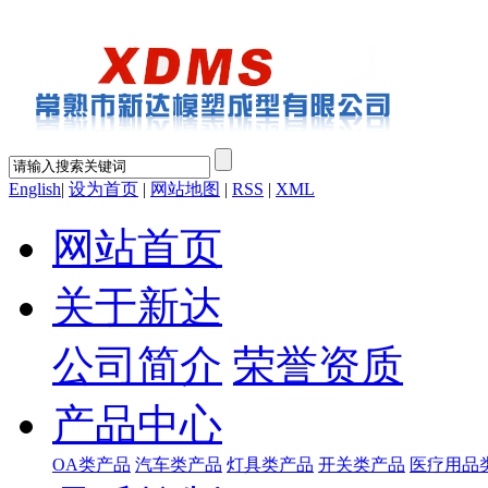
English
|
设为首页
|
网站地图
|
RSS
|
XML
网站首页
关于新达
公司简介
荣誉资质
产品中心
OA类产品
汽车类产品
灯具类产品
开关类产品
医疗用品