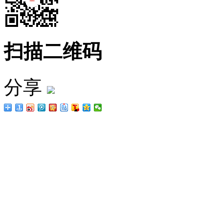
扫描二维码
分享