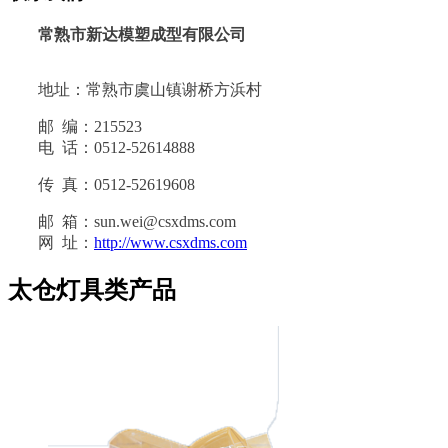
常熟市新达模塑成型有限公司
地址：常熟市虞山镇谢桥方浜村
邮 编：215523
电 话：0512-52614888
传 真：0512-52619608
邮 箱：sun.wei@csxdms.com
网 址：
http://www.csxdms.com
太仓灯具类产品