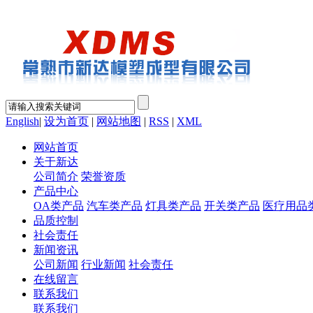
English
|
设为首页
|
网站地图
|
RSS
|
XML
网站首页
关于新达
公司简介
荣誉资质
产品中心
OA类产品
汽车类产品
灯具类产品
开关类产品
医疗用品
品质控制
社会责任
新闻资讯
公司新闻
行业新闻
社会责任
在线留言
联系我们
联系我们