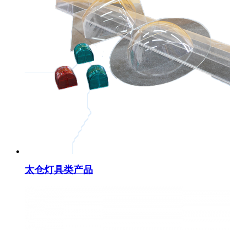
太仓灯具类产品