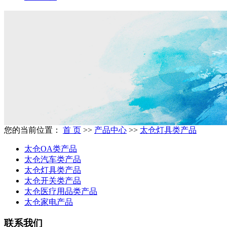
您的当前位置：
首 页
>>
产品中心
>>
太仓灯具类产品
太仓OA类产品
太仓汽车类产品
太仓灯具类产品
太仓开关类产品
太仓医疗用品类产品
太仓家电产品
联系我们