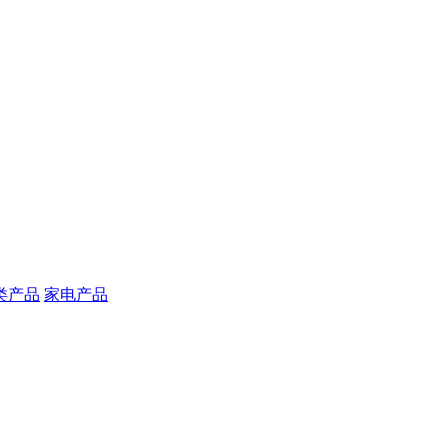
类产品
家电产品