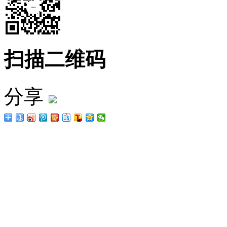
扫描二维码
分享