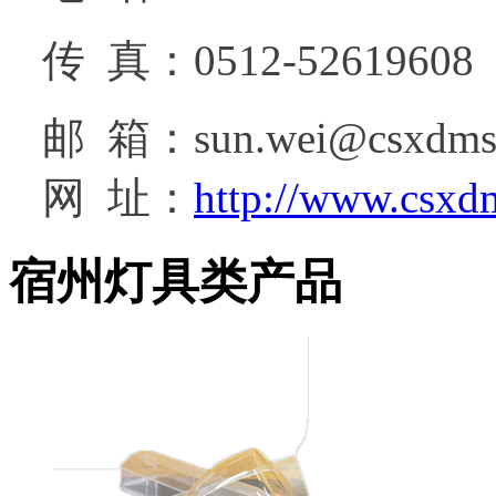
传 真：0512-52619608
邮 箱：sun.wei@csxdms
网 址：
http://www.csxd
宿州灯具类产品