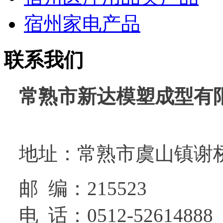
宿州家电产品
联系我们
常熟市新达模塑成型有
地址：常熟市虞山镇谢
邮 编：215523
电 话：0512-52614888