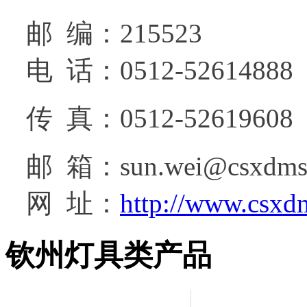
邮 编：215523
电 话：0512-52614888
传 真：0512-52619608
邮 箱：sun.wei@csxdms
网 址：
http://www.csxd
钦州灯具类产品