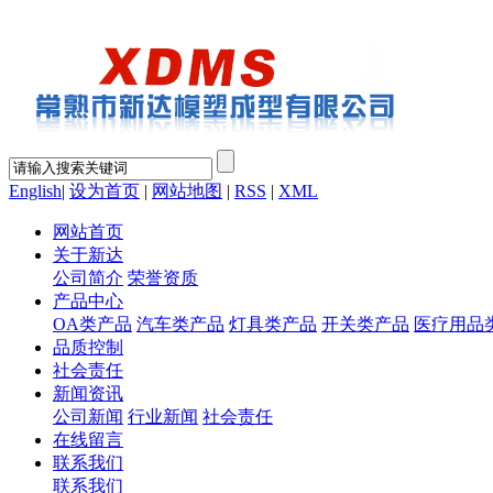
English
|
设为首页
|
网站地图
|
RSS
|
XML
网站首页
关于新达
公司简介
荣誉资质
产品中心
OA类产品
汽车类产品
灯具类产品
开关类产品
医疗用品
品质控制
社会责任
新闻资讯
公司新闻
行业新闻
社会责任
在线留言
联系我们
联系我们