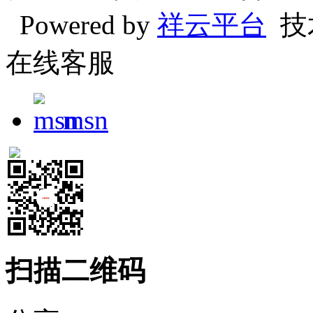
Powered by
祥云平台
技
在线客服
msn
扫描二维码