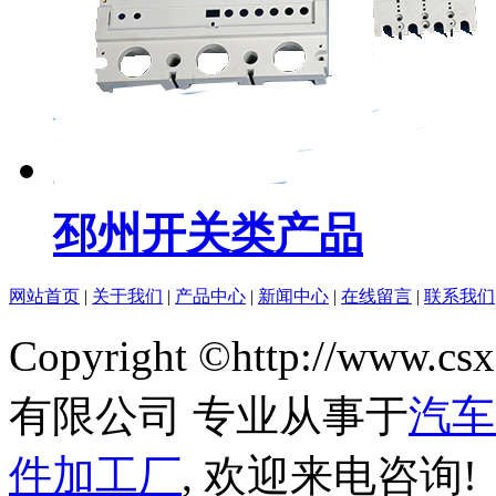
邳州开关类产品
网站首页
|
关于我们
|
产品中心
|
新闻中心
|
在线留言
|
联系我们
Copyright ©http://w
有限公司 专业从事于
汽车
件加工厂
, 欢迎来电咨询!