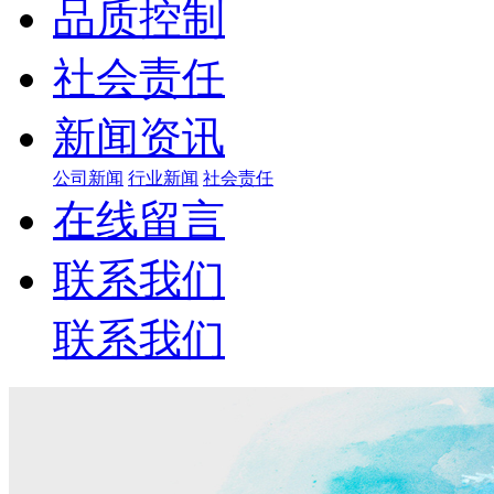
品质控制
社会责任
新闻资讯
公司新闻
行业新闻
社会责任
在线留言
联系我们
联系我们