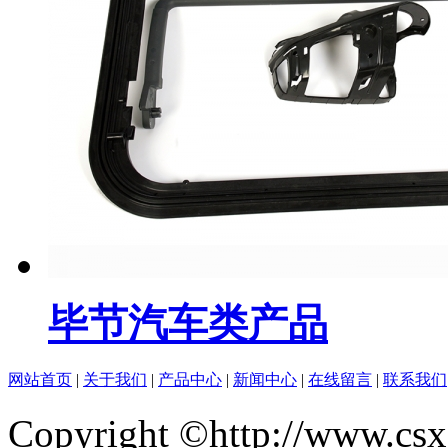
毕节汽车类产品
网站首页
|
关于我们
|
产品中心
|
新闻中心
|
在线留言
|
联系我们
Copyright ©http://w