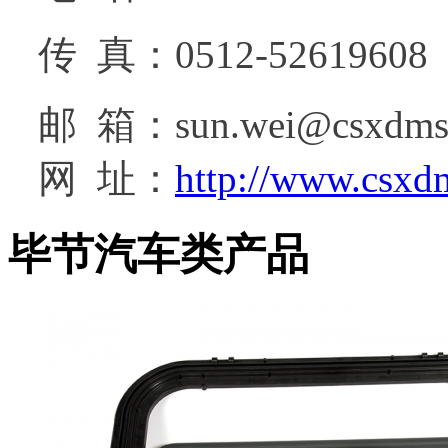
传 真：0512-52619608
邮 箱：sun.wei@csxdms
网 址：
http://www.csxd
毕节汽车类产品