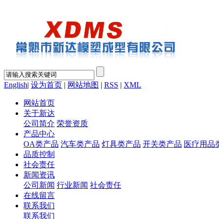
English
|
设为首页
|
网站地图
|
RSS
|
XML
网站首页
关于新达
公司简介
荣誉资质
产品中心
OA类产品
汽车类产品
灯具类产品
开关类产品
医疗用品
品质控制
社会责任
新闻资讯
公司新闻
行业新闻
社会责任
在线留言
联系我们
联系我们