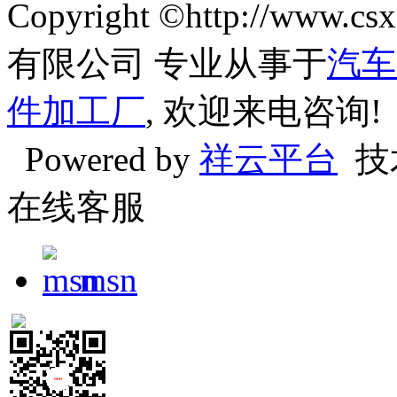
Copyright ©http://w
有限公司 专业从事于
汽车
件加工厂
, 欢迎来电咨询!
Powered by
祥云平台
技
在线客服
msn