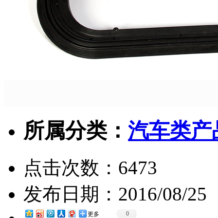
所属分类：
汽车类产
点击次数：
6473
发布日期：
2016/08/25
0
更多