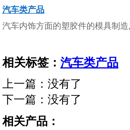
汽车类产品
汽车内饰方面的塑胶件的模具制造
相关标签：
汽车类产品
上一篇：没有了
下一篇：
没有了
相关产品：