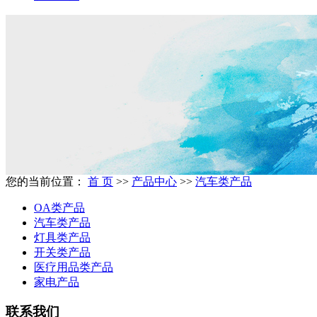
您的当前位置：
首 页
>>
产品中心
>>
汽车类产品
OA类产品
汽车类产品
灯具类产品
开关类产品
医疗用品类产品
家电产品
联系我们