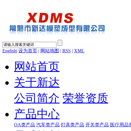
English
|
设为首页
|
网站地图
|
RSS
|
XML
网站首页
关于新达
公司简介
荣誉资质
产品中心
OA类产品
汽车类产品
灯具类产品
开关类产品
医疗用品