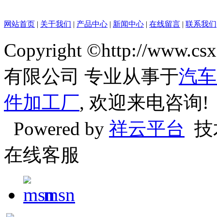
网站首页
|
关于我们
|
产品中心
|
新闻中心
|
在线留言
|
联系我们
Copyright ©http://w
有限公司 专业从事于
汽车
件加工厂
, 欢迎来电咨询!
Powered by
祥云平台
技
在线客服
msn