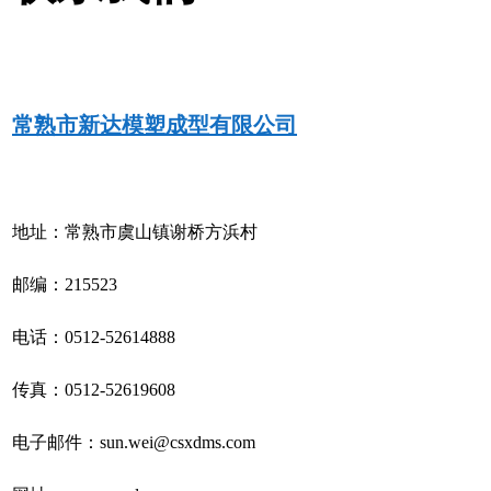
常熟市新达模塑成型有限公司
地址：常熟市虞山镇谢桥方浜村
邮编：215523
电话：0512-52614888
传真：0512-52619608
电子邮件：sun.wei@csxdms.com