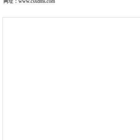
网址：www.csxdms.com